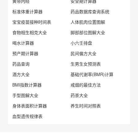
黄帝内经
安全期计算器
标准体重计算器
药品数据库查询系统
宝宝疫苗接种时间表
人体肌肉位置图解
食物相生相克大全
脚部部位图解大全
喝水计算器
小六壬排盘
预产期计算器
民间偏方大全
药品查询
生男生女预测表
酒方大全
基础代谢率(BMR)计算
BMI指数计算器
戒烟的最佳方法
手型图解大全
药茶大全
身体表面积计算器
养生时间对照表
血型遗传规律表