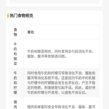
热门食物相克
食
害处
物
牛
奶
牛奶和酸菜相克，同时食用会引起消化不良、
和
腹胀、腹泻等胃肠道问题。
酸
菜
牛
同时食用牛奶和柠檬可导致消化不良、腹胀和
奶
腹泻等消化系统不适。这是因为牛奶中的乳酸
和
与柠檬中的柠檬酸会发生化学反应，产生不稳
柠
定的物质，刺激肠胃引起不适。因此，最好将
檬
牛奶和柠檬分开食用，以避免不良反应。
猪
肉
猪肉和蜂蜜同食会导致消化不良、腹胀、腹泻