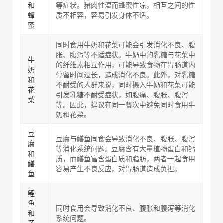
和
等症状。猪肉性温而蜂蜜性凉，相互之间的性
蜂
质不相容，容易引发身体不适。
蜜
同时食用牛奶和花菜可能会引发消化不良、腹
胀、腹泻等不适症状。牛奶中的乳糖与花菜中
牛
的纤维素相互作用，可能导致食物在胃肠道内
奶
停留时间过长，造成消化不良。此外，对乳糖
和
不耐受的人群来说，同时摄入牛奶和花菜可能
花
引发乳糖不耐受症状，如腹痛、腹胀、腹泻
菜
等。因此，建议在同一餐次中避免同时食用牛
奶和花菜。
豆
豆腐与鳝鱼同食会导致消化不良、腹胀、腹泻
腐
等消化系统问题。豆腐含有大量植物蛋白和钙
和
质，而鳝鱼富含蛋白质和脂肪，两者一起食用
鳝
容易产生不良反应，对胃肠道造成负担。
鱼
鲤
鱼
同时食用会导致消化不良、腹胀和腹泻等消化
和
系统问题。
黄