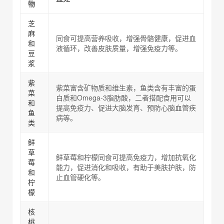
物
芝
麻
同食可提高营养吸收，增强骨骼健康，促进血
和
液循环，改善皮肤质量，增强免疫力等。
豆
浆
紫
紫菜富含矿物质和维生素，鱼类含有丰富的蛋
菜
白质和Omega-3脂肪酸，二者搭配食用可以
和
提高免疫力、促进大脑发育、预防心脑血管疾
鱼
病等。
类
鲜
草
鲜草莓和柠檬同食可提高免疫力，增加抗氧化
莓
能力，促进消化和吸收，有助于美肤护肤，防
和
止血管硬化等。
柠
檬
核
桃