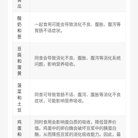
瓜
酸
奶
一起食用可能会导致消化不良、腹胀、腹泻等
和
胃肠不适症状。
葱
豆
腐
同食会导致消化不良、腹胀、腹泻等消化系统
和
问题，影响营养吸收。
蛋
黄
菠
菜
同食可导致胃肠不适、腹泻、腹胀等消化不良
和
症状，可能影响营养吸收。
土
豆
鸡
同时食用会影响蛋白质的吸收，降低营养价
蛋
值。鸡蛋中的卵白酶会破坏豆浆中的胰蛋白
和
酶，从而降低豆浆的消化吸收能力。因此，最