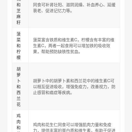
和
同食可补肾壮阳、滋阴润燥、补血养心、延缓
芝
衰老、促进记忆力等。
麻
籽
菠
菜
菠菜富含铁质和维生素C，柠檬含有丰富的维
和
生素C，两者一起食用可以增加铁的吸收效
柠
果，帮助预防缺铁性贫血。
檬
胡
萝
卜
胡萝卜中的胡萝卜素和西兰花中的维生素C可
和
以相互促进吸收，增强免疫力，改善视力，防
西
止感冒和癌症等疾病。
兰
花
鸡
肉
鸡肉和花生仁同食可以增强肌肉力量和免疫
和
力，提供丰富的蛋白质和维生素，有助于促进