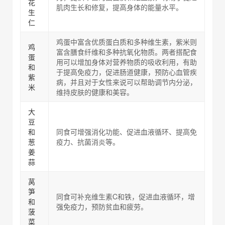
花
肌肉生长和修复，提高身体的能量水平。
生
仁
鸡蛋中富含优质蛋白质和多种维生素，紫米则
鸡
富含膳食纤维和多种抗氧化物质。两者搭配食
蛋
用可以增加身体对营养物质的吸收利用，有助
和
于提高免疫力，促进肠道健康，预防心血管疾
紫
病，并且对于女性来说可以帮助调节内分泌，
米
维持皮肤的健康和美容。
大
豆
和
同食可增强消化功能、促进血液循环、提高免
葱
疫力、抗菌消炎等。
姜
蒜
莴
笋
同食可补充维生素C和铁，促进血液循环，增
和
强免疫力，预防贫血和疲劳。
菠
菜