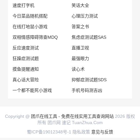
速度打字机
笑话大全
今日菜品随机搭配
心理压力测试
在线打地鼠小游戏
答案之书
双相情感障碍筛查MDQ
焦虑症测试题SAS
反应速度测试
直播卫视
狂躁症测试题
最强眼力
摸鱼提醒通知
读心术
真心话大冒险
抑郁症测试题SDS
一个都不能死小游戏
手机号码测吉凶
Copyright @
团爪在线工具 - 免费在线实用工具查询网站
2026 版权
所有 团爪网 速记 TuanZhua.Com
蜀ICP备19012348号-1
隐私政策
意见与反馈