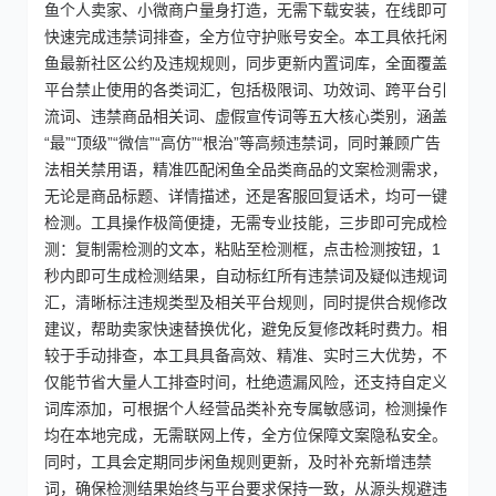
鱼个人卖家、小微商户量身打造，无需下载安装，在线即可
快速完成违禁词排查，全方位守护账号安全。本工具依托闲
鱼最新社区公约及违规规则，同步更新内置词库，全面覆盖
平台禁止使用的各类词汇，包括极限词、功效词、跨平台引
流词、违禁商品相关词、虚假宣传词等五大核心类别，涵盖
“最”“顶级”“微信”“高仿”“根治”等高频违禁词，同时兼顾广告
法相关禁用语，精准匹配闲鱼全品类商品的文案检测需求，
无论是商品标题、详情描述，还是客服回复话术，均可一键
检测。工具操作极简便捷，无需专业技能，三步即可完成检
测：复制需检测的文本，粘贴至检测框，点击检测按钮，1
秒内即可生成检测结果，自动标红所有违禁词及疑似违规词
汇，清晰标注违规类型及相关平台规则，同时提供合规修改
建议，帮助卖家快速替换优化，避免反复修改耗时费力。相
较于手动排查，本工具具备高效、精准、实时三大优势，不
仅能节省大量人工排查时间，杜绝遗漏风险，还支持自定义
词库添加，可根据个人经营品类补充专属敏感词，检测操作
均在本地完成，无需联网上传，全方位保障文案隐私安全。
同时，工具会定期同步闲鱼规则更新，及时补充新增违禁
词，确保检测结果始终与平台要求保持一致，从源头规避违