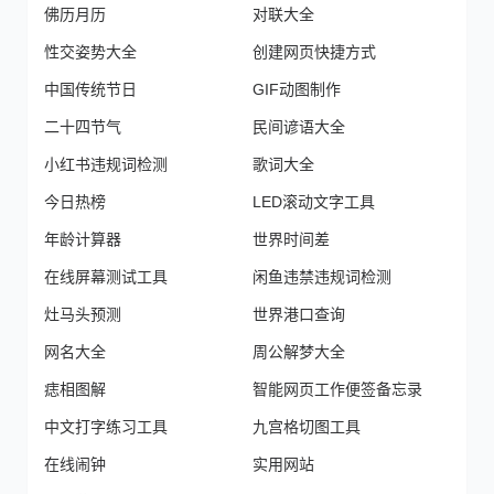
佛历月历
对联大全
性交姿势大全
创建网页快捷方式
中国传统节日
GIF动图制作
二十四节气
民间谚语大全
小红书违规词检测
歌词大全
今日热榜
LED滚动文字工具
年龄计算器
世界时间差
在线屏幕测试工具
闲鱼违禁违规词检测
灶马头预测
世界港口查询
网名大全
周公解梦大全
痣相图解
智能网页工作便签备忘录
中文打字练习工具
九宫格切图工具
在线闹钟
实用网站