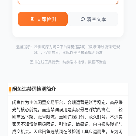
立即检测
清空文本
温馨提示：检测词库为闲鱼平台常见违禁词（极限词/导流词/违规
词），仅供参考，实际以平台最新规则为准
团爪在线工具提示：纯前端本地版，数据不泄露
闲鱼违禁词检测简介
闲鱼作为主流闲置交易平台，合规运营是账号稳定、商品曝
光的核心前提，而违禁词误用是卖家最易踩坑的痛点——轻
则商品下架、账号限流，重则违规扣分、永久封号，不少卖
家因不知情使用极限词、引流词、敏感词，白白损失曝光与
成交机会。因此闲鱼违禁词在线检测工具应运而生，专为闲