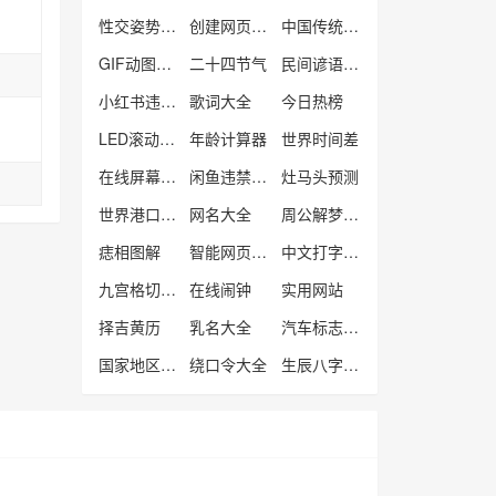
性交姿势大全
创建网页快捷方式
中国传统节日
GIF动图制作
二十四节气
民间谚语大全
小红书违规词检测
歌词大全
今日热榜
LED滚动文字工具
年龄计算器
世界时间差
在线屏幕测试工具
闲鱼违禁违规词检测
灶马头预测
世界港口查询
网名大全
周公解梦大全
痣相图解
智能网页工作便签备忘录
中文打字练习工具
九宫格切图工具
在线闹钟
实用网站
择吉黄历
乳名大全
汽车标志大全
国家地区查询
绕口令大全
生辰八字计算器