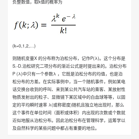
负整数值，取k值的概率为
(k=0,1,2,…)
则随机变量X 的分布称为泊松分布，记作P(λ)。这个分布是
S.-D.泊松研究二项分布的渐近公式是时提出来的。泊松分布
P (λ)中只有一个参数λ ，它既是泊松分布的均值，也是泊
松分布的方差。在实际事例中，当一个随机事件，例如某电
话交换台收到的呼叫、来到某公共汽车站的乘客、某放射性
物质发射出的粒子、显微镜下某区域中的白血球等等，以固
定的平均瞬时速率 λ(或称密度)随机且独立地出现时，那么
这个事件在单位时间（面积或体积）内出现的次数或个数就
近似地服从泊松分布。因此泊松分布在管理科学，运筹学以
及自然科学的某些问题中都占有重要的地位。